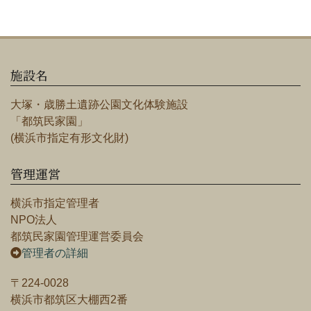
施設名
大塚・歳勝土遺跡公園文化体験施設
「都筑民家園」
(横浜市指定有形文化財)
管理運営
横浜市指定管理者
NPO法人
都筑民家園管理運営委員会
管理者の詳細
〒224-0028
横浜市都筑区大棚西2番