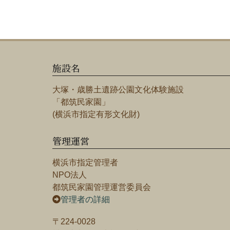
施設名
大塚・歳勝土遺跡公園文化体験施設
「都筑民家園」
(横浜市指定有形文化財)
管理運営
横浜市指定管理者
NPO法人
都筑民家園管理運営委員会
管理者の詳細
〒224-0028