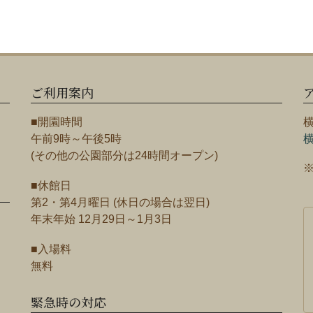
ご利用案内
■開園時間
午前9時～午後5時
(その他の公園部分は24時間オープン)
■休館日
第2・第4月曜日 (休日の場合は翌日)
年末年始 12月29日～1月3日
■入場料
無料
緊急時の対応