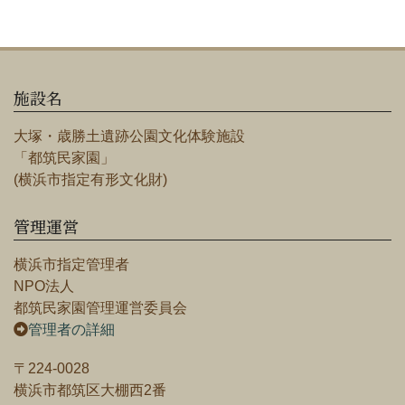
施設名
大塚・歳勝土遺跡公園文化体験施設
「都筑民家園」
(横浜市指定有形文化財)
管理運営
横浜市指定管理者
NPO法人
都筑民家園管理運営委員会
管理者の詳細
〒224-0028
横浜市都筑区大棚西2番