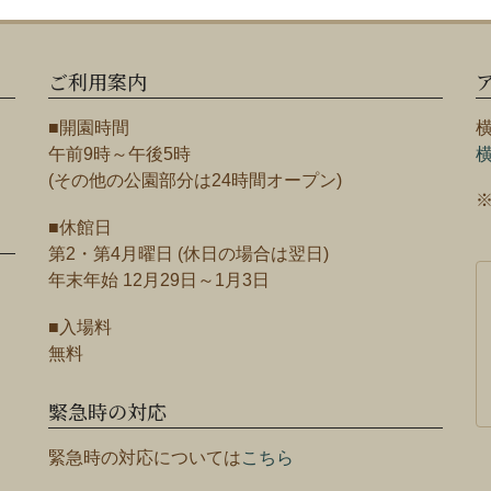
ご利用案内
■開園時間
午前9時～午後5時
(その他の公園部分は24時間オープン)
■休館日
第2・第4月曜日 (休日の場合は翌日)
年末年始 12月29日～1月3日
■入場料
無料
緊急時の対応
緊急時の対応については
こちら