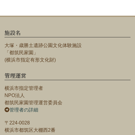
施設名
大塚・歳勝土遺跡公園文化体験施設
「都筑民家園」
(横浜市指定有形文化財)
管理運営
横浜市指定管理者
NPO法人
都筑民家園管理運営委員会
管理者の詳細
〒224-0028
横浜市都筑区大棚西2番