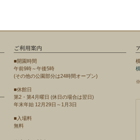
ご利用案内
■開園時間
午前9時～午後5時
(その他の公園部分は24時間オープン)
■休館日
第2・第4月曜日 (休日の場合は翌日)
年末年始 12月29日～1月3日
■入場料
無料