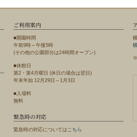
ご利用案内
■開園時間
午前9時～午後5時
(その他の公園部分は24時間オープン)
■休館日
第2・第4月曜日 (休日の場合は翌日)
年末年始 12月29日～1月3日
■入場料
無料
緊急時の対応
緊急時の対応については
こちら