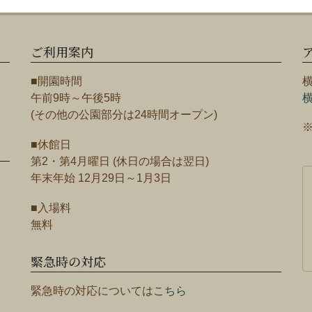
ご利用案内
■開園時間
午前9時～午後5時
(その他の公園部分は24時間オープン)
■休館日
第2・第4月曜日 (休日の場合は翌日)
年末年始 12月29日～1月3日
■入場料
無料
緊急時の対応
緊急時の対応については
こちら