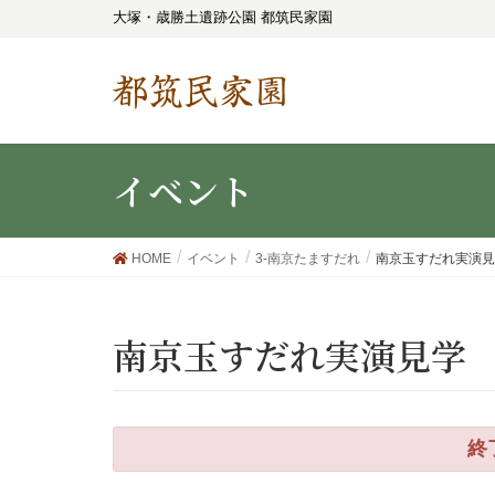
大塚・歳勝土遺跡公園 都筑民家園
都筑民家園
イベント
HOME
イベント
3-南京たますだれ
南京玉すだれ実演見
南京玉すだれ実演見学