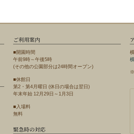
ご利用案内
■開園時間
午前9時～午後5時
(その他の公園部分は24時間オープン)
■休館日
第2・第4月曜日 (休日の場合は翌日)
年末年始 12月29日～1月3日
■入場料
無料
緊急時の対応