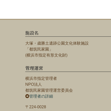
施設名
大塚・歳勝土遺跡公園文化体験施設
「都筑民家園」
(横浜市指定有形文化財)
管理運営
横浜市指定管理者
NPO法人
都筑民家園管理運営委員会
管理者の詳細
〒224-0028