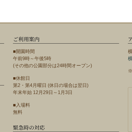
ご利用案内
■開園時間
午前9時～午後5時
(その他の公園部分は24時間オープン)
■休館日
第2・第4月曜日 (休日の場合は翌日)
年末年始 12月29日～1月3日
■入場料
無料
緊急時の対応