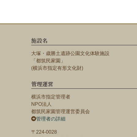
施設名
大塚・歳勝土遺跡公園文化体験施設
「都筑民家園」
(横浜市指定有形文化財)
管理運営
横浜市指定管理者
NPO法人
都筑民家園管理運営委員会
管理者の詳細
〒224-0028