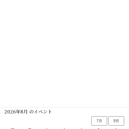
※予約は7月11日から受付開始
Missing PDF "https://tminkaen.org/site0/wp-
content/uploads/2025/05/76fe99b86280ed01a721b5414
771b6e1.pdf".
カレンダーを表示
行事予定
2026年8月 のイベント
7月
9月