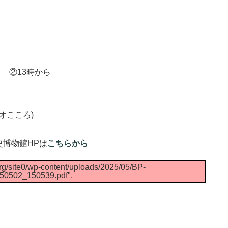
 ②13時から
オこころ)
博物館HPは
こちらから
rg/site0/wp-content/uploads/2025/05/BP-
0502_150539.pdf".