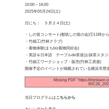
10:00
–
16:00
2025年05月24日(土)
日にち： ５月２４日(土)
・しの笛コンサート(都筑しの笛の会)①11時から
・竹細工(竹林クラブ)
・着物体験(まちbiz着物同好会)
・英語＆日本語 テーブルde茶道(お抹茶スタジ
・竹細工ワークショップ・販売(竹林工房遊)
開催予定のイベントが掲載されている横浜市歴史
Missing PDF "https://tminkaen.o
60C26_2025
当日プログラムは
こちらから
カレンダーを表示