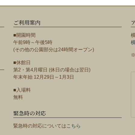
ご利用案内
■開園時間
午前9時～午後5時
(その他の公園部分は24時間オープン)
■休館日
第2・第4月曜日 (休日の場合は翌日)
年末年始 12月29日～1月3日
■入場料
無料
緊急時の対応
緊急時の対応については
こちら