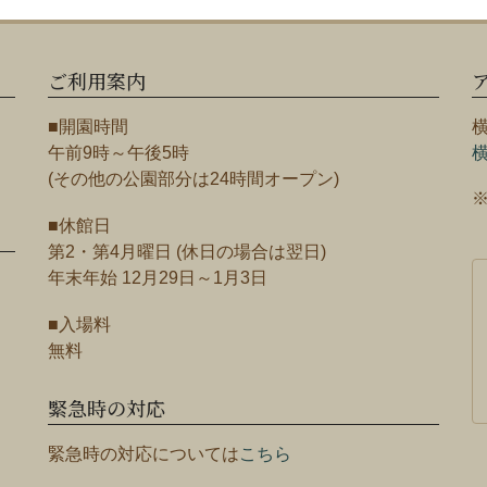
ご利用案内
■開園時間
午前9時～午後5時
(その他の公園部分は24時間オープン)
■休館日
第2・第4月曜日 (休日の場合は翌日)
年末年始 12月29日～1月3日
■入場料
無料
緊急時の対応
緊急時の対応については
こちら