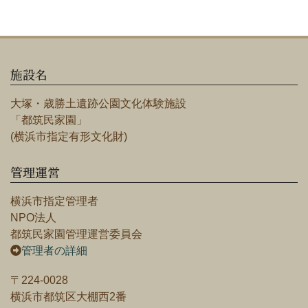
施設名
大塚・歳勝土遺跡公園文化体験施設
「都筑民家園」
(横浜市指定有形文化財)
管理運営
横浜市指定管理者
NPO法人
都筑民家園管理運営委員会
管理者の詳細
〒224-0028
横浜市都筑区大棚西2番