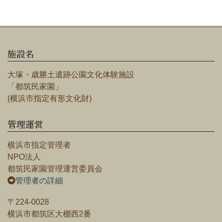
施設名
大塚・歳勝土遺跡公園文化体験施設
「都筑民家園」
(横浜市指定有形文化財)
管理運営
横浜市指定管理者
NPO法人
都筑民家園管理運営委員会
管理者の詳細
〒224-0028
横浜市都筑区大棚西2番