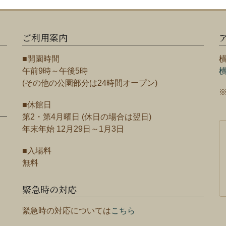
ご利用案内
■開園時間
午前9時～午後5時
(その他の公園部分は24時間オープン)
■休館日
第2・第4月曜日 (休日の場合は翌日)
年末年始 12月29日～1月3日
■入場料
無料
緊急時の対応
緊急時の対応については
こちら