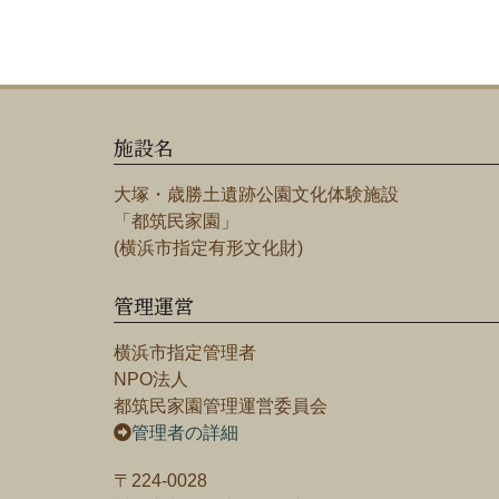
施設名
大塚・歳勝土遺跡公園文化体験施設
「都筑民家園」
(横浜市指定有形文化財)
管理運営
横浜市指定管理者
NPO法人
都筑民家園管理運営委員会
管理者の詳細
〒224-0028