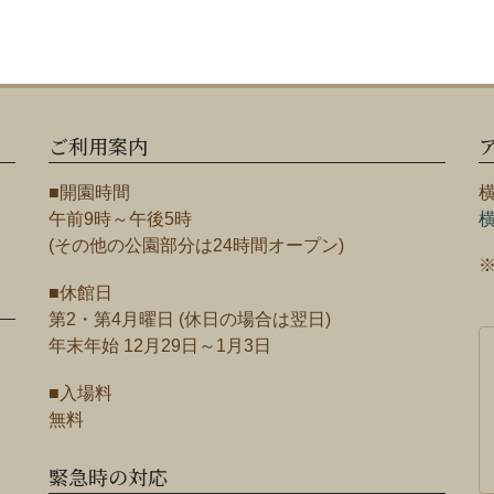
ご利用案内
■開園時間
午前9時～午後5時
(その他の公園部分は24時間オープン)
■休館日
第2・第4月曜日 (休日の場合は翌日)
年末年始 12月29日～1月3日
■入場料
無料
緊急時の対応