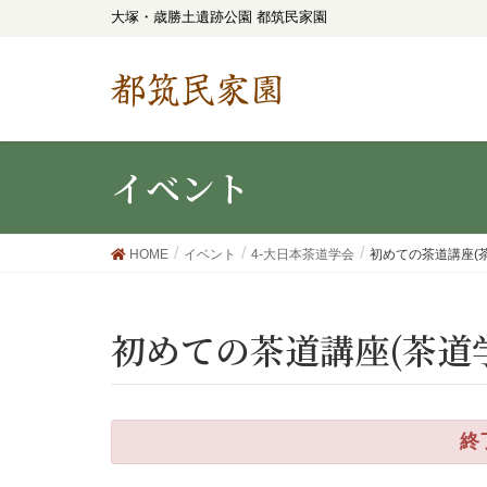
大塚・歳勝土遺跡公園 都筑民家園
都筑民家園
イベント
HOME
イベント
4-大日本茶道学会
初めての茶道講座(茶
初めての茶道講座(茶道