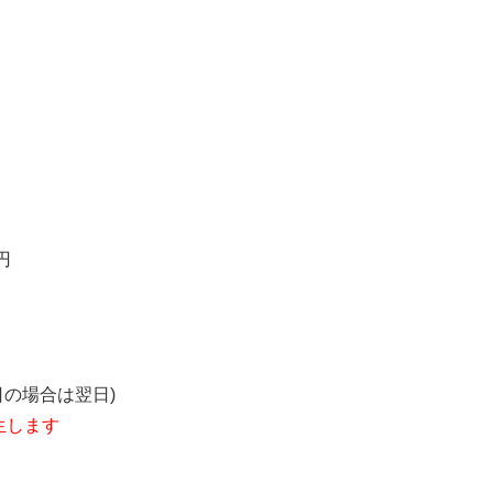
円
の場合は翌日)
生します