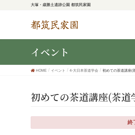
大塚・歳勝土遺跡公園 都筑民家園
都筑民家園
イベント
HOME
イベント
4-大日本茶道学会
初めての茶道講座(茶
初めての茶道講座(茶道