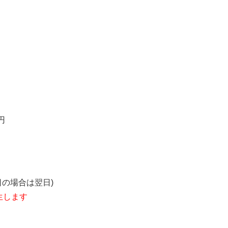
円
の場合は翌日)
生します