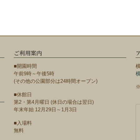
ご利用案内
■開園時間
午前9時～午後5時
(その他の公園部分は24時間オープン)
■休館日
第2・第4月曜日 (休日の場合は翌日)
年末年始 12月29日～1月3日
■入場料
無料