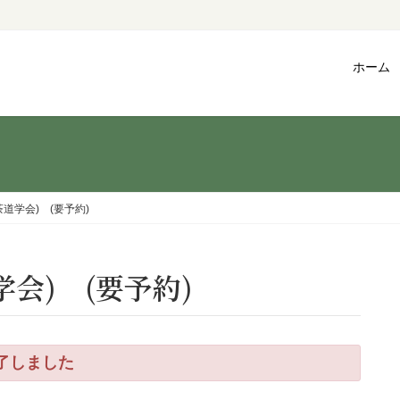
ホーム
道学会) (要予約)
学会) (要予約)