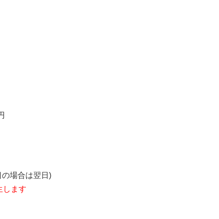
円
の場合は翌日)
生します