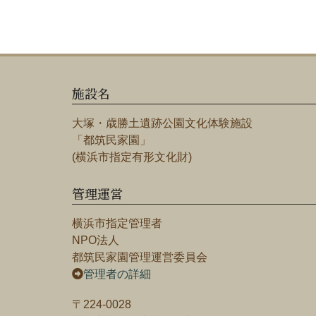
施設名
大塚・歳勝土遺跡公園文化体験施設
「都筑民家園」
(横浜市指定有形文化財)
管理運営
横浜市指定管理者
NPO法人
都筑民家園管理運営委員会
管理者の詳細
〒224-0028