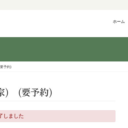
ホーム
要予約)
家) (要予約)