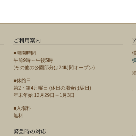
ご利用案内
■開園時間
午前9時～午後5時
(その他の公園部分は24時間オープン)
■休館日
第2・第4月曜日 (休日の場合は翌日)
年末年始 12月29日～1月3日
■入場料
無料
緊急時の対応