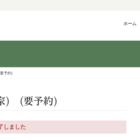
ホーム
要予約)
家) (要予約)