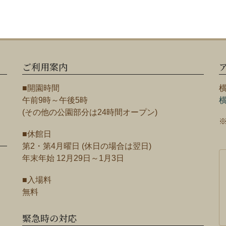
ご利用案内
■開園時間
午前9時～午後5時
(その他の公園部分は24時間オープン)
■休館日
第2・第4月曜日 (休日の場合は翌日)
年末年始 12月29日～1月3日
■入場料
無料
緊急時の対応