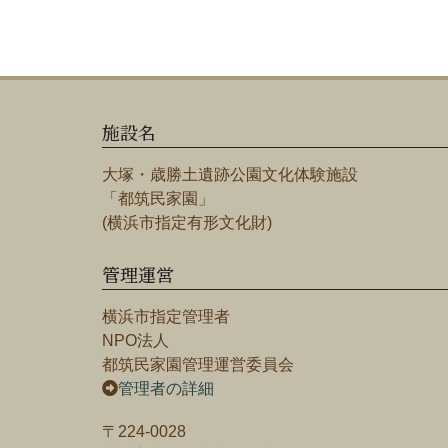
施設名
大塚・歳勝土遺跡公園文化体験施設
「都筑民家園」
(横浜市指定有形文化財)
管理運営
横浜市指定管理者
NPO法人
都筑民家園管理運営委員会
管理者の詳細
〒224-0028