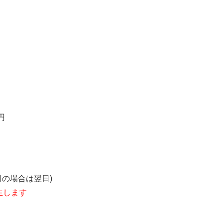
円
の場合は翌日)
生します