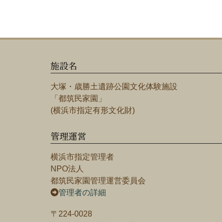
施設名
大塚・歳勝土遺跡公園文化体験施設
「都筑民家園」
(横浜市指定有形文化財)
管理運営
横浜市指定管理者
NPO法人
都筑民家園管理運営委員会
管理者の詳細
〒224-0028