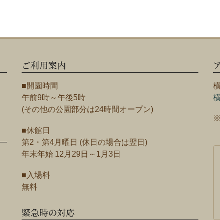
ご利用案内
■開園時間
午前9時～午後5時
(その他の公園部分は24時間オープン)
■休館日
第2・第4月曜日 (休日の場合は翌日)
年末年始 12月29日～1月3日
■入場料
無料
緊急時の対応