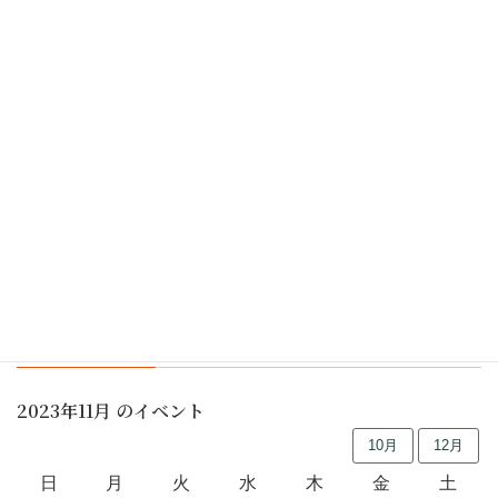
っかり訓練し、日ごろからの防火管理の徹底を確認しまし
た。（KAKU）
雪も似合うね・・・
つづきアート＆ミュージック・ネクストin都筑民家園
行事予定
2023年11月 のイベント
10月
12月
日
月
火
水
木
金
土