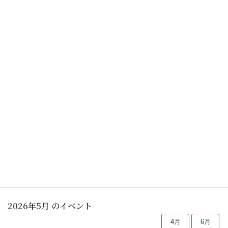
茶室の利用について
都筑民家園茶室の豆知識 (見どころ)
行事予定
2026年5月 のイベント
4月
6月