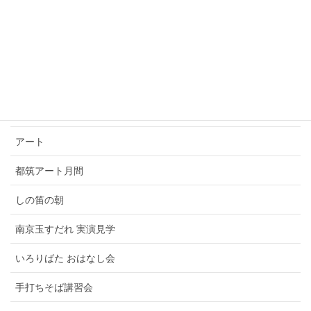
表千家 男性講師
裏千家
裏千家 男性講師
大日本茶道学会
アート
都筑アート月間
しの笛の朝
南京玉すだれ 実演見学
いろりばた おはなし会
手打ちそば講習会