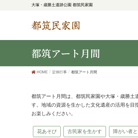
大塚・歳勝土遺跡公園 都筑民家園
都筑民家園
都筑アート月間
HOME
定例行事
都筑アート月間
都筑アート月間は、都筑民家園や大塚・歳勝土
す。地域の資源を生かした文化遺産の活用を目
お楽しみください。
花あそび
古民家を生かす
障がい者と