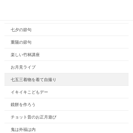
上巳の節句
端午の節句
七夕の節句
重陽の節句
楽しい竹林講座
お月見ライブ
七五三着物を着て自撮り
イキイキこどもデー
鏡餅を作ろう
チョット昔のお正月遊び
鬼は外福は内