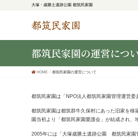
大塚・歳勝土遺跡公園 都筑民家園
都筑民家園
都筑民家園の運営につ
HOME
都筑民家園の運営について
都筑民家園は「NPO法人都筑民家園管理運営委
都筑民家園は都筑群牛久保村にあった旧家を移築
園当初より「都筑民家園愛護会」が結成され、
2005年には「大塚歳勝土遺跡公園 都筑民家園