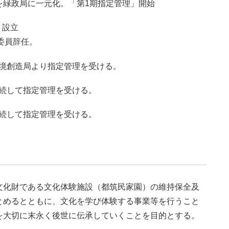
を緑政局に一元化。「第1期指定管理」開始
」設立
委員辞任。
て環境創造局より指定管理を受ける。
て継続して指定管理を受ける。
て継続して指定管理を受ける。
文化財である文化体験施設（都筑民家園）の維持保全及
とめるとともに、文化を学び体験する事業等を行うこと
を大切に末永く後世に伝承していくことを目的とする。