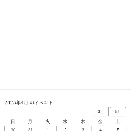
嬉しいです。
七夕まつり(動画)
菊節句展示・ギャラリートーク(動画・スライドショー)
行事予定
2025年4月 のイベント
3月
5月
日
月
火
水
木
金
土
30
31
1
2
3
4
5