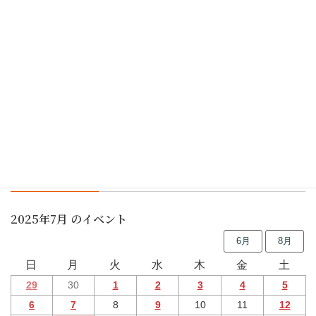
竹林講座で春の収穫をチョッピリ楽しみました
つながるマルシェIN横浜市歴史博物館 5/25開催
行事予定
2025年7月 のイベント
6月
8月
日
月
火
水
木
金
土
29
30
1
2
3
4
5
6
7
8
9
10
11
12