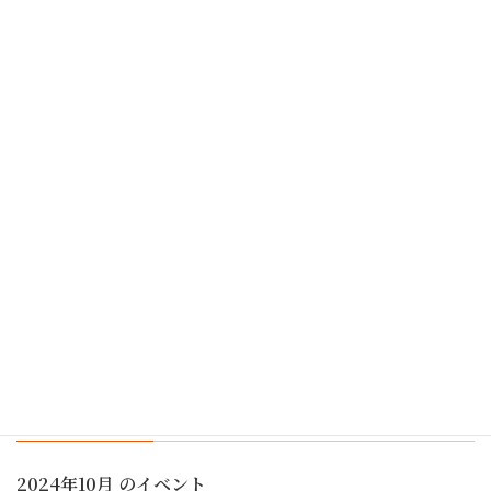
の時代性を活かしてバージョンアップしました。
都筑のまちの財産である、大塚・歳勝土遺跡公園の魅力ア
ップになるよう、これからも続けてまいりますので、引き
続き、応援宜しくお願いいたします。（KAKU)
遺跡フェスタ2018 11/17当日プログラム
あいたい門松飾り（水引ワークショップ）
行事予定
2024年10月 のイベント