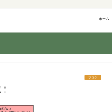
ホーム
ブログ
催！
te0/wp-