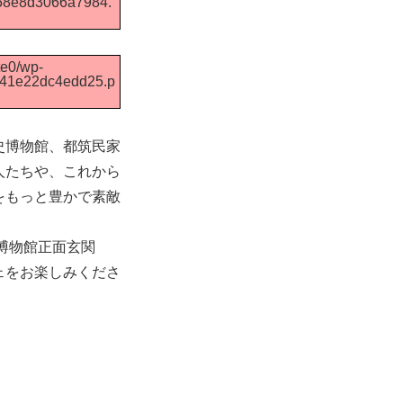
f58e8d3066a7984.
te0/wp-
041e22dc4edd25.p
史博物館、都筑民家
人たちや、これから
をもっと豊かで素敵
史博物館正面玄関
ェをお楽しみくださ