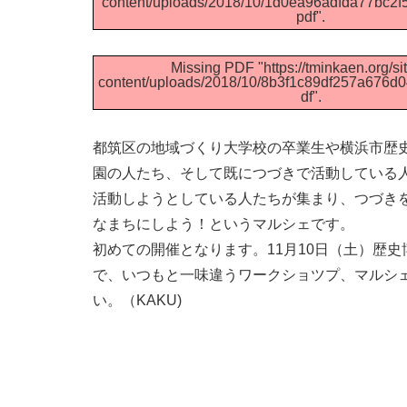
content/uploads/2018/10/1d0ea96adfda77bc2
pdf".
Missing PDF "https://tminkaen.org/si
content/uploads/2018/10/8b3f1c89df257a676d
df".
都筑区の地域づくり大学校の卒業生や横浜市歴
園の人たち、そして既につづきで活動している
活動しようとしている人たちが集まり、つづき
なまちにしよう！というマルシェです。
初めての開催となります。11月10日（土）歴
で、いつもと一味違うワークショツプ、マルシ
い。（KAKU)