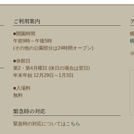
ご利用案内
■開園時間
午前9時～午後5時
(その他の公園部分は24時間オープン)
■休館日
第2・第4月曜日 (休日の場合は翌日)
年末年始 12月29日～1月3日
■入場料
無料
緊急時の対応
緊急時の対応については
こちら