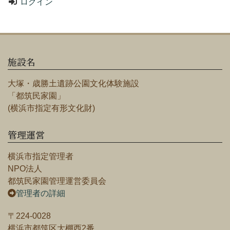
ログイン
施設名
大塚・歳勝土遺跡公園文化体験施設
「都筑民家園」
(横浜市指定有形文化財)
管理運営
横浜市指定管理者
NPO法人
都筑民家園管理運営委員会
管理者の詳細
〒224-0028
横浜市都筑区大棚西2番