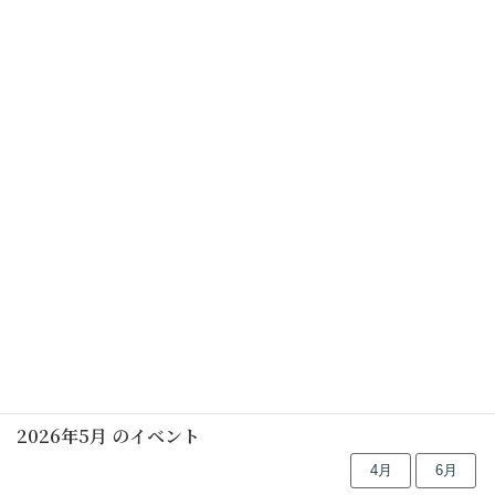
是非、秋の1日、オーガニックなライフスタイルをお楽し
みください。（KAKU）
お月見ライブ、琵琶ぷらす琵琶
都筑アート月間、「創作狂言サロメ」堪能していただき
ました
行事予定
2026年5月 のイベント
4月
6月