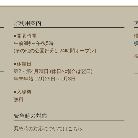
ご利用案内
■開園時間
午前9時～午後5時
(その他の公園部分は24時間オープン)
■休館日
第2・第4月曜日 (休日の場合は翌日)
年末年始 12月29日～1月3日
■入場料
無料
緊急時の対応
緊急時の対応については
こちら