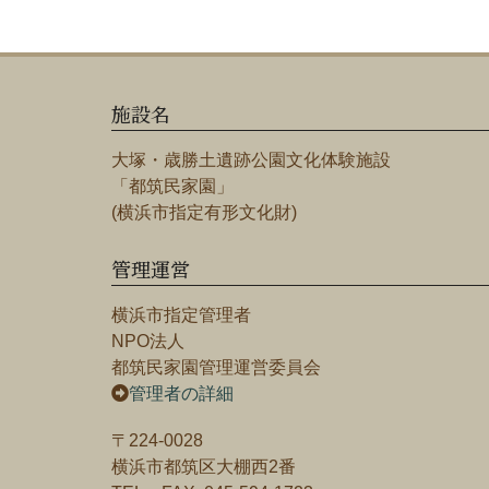
施設名
大塚・歳勝土遺跡公園文化体験施設
「都筑民家園」
(横浜市指定有形文化財)
管理運営
横浜市指定管理者
NPO法人
都筑民家園管理運営委員会
管理者の詳細
〒224-0028
横浜市都筑区大棚西2番