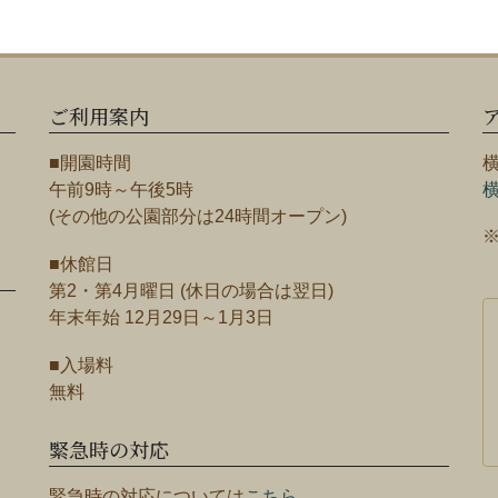
ご利用案内
■開園時間
午前9時～午後5時
(その他の公園部分は24時間オープン)
■休館日
第2・第4月曜日 (休日の場合は翌日)
年末年始 12月29日～1月3日
■入場料
無料
緊急時の対応
緊急時の対応については
こちら