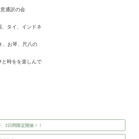
善意通訳の会
国、タイ、インドネ
き、お琴、尺八の
ひと時をを楽しんで
〜、2日間限定開催！！