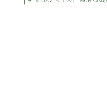
FMヨコハマ「ホズミング」生中継の七夕取材あ